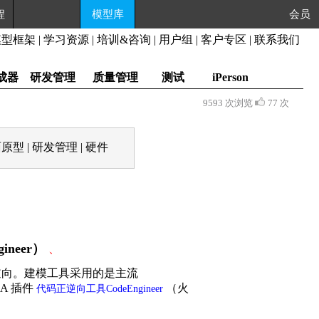
程
模型库
会员
模型框架
|
学习资源
|
培训&咨询
|
用户组
|
客户专区
|
联系我们
成器
研发管理
质量管理
测试
iPerson
9593 次浏览
77 次
面原型
|
研发管理
|
硬件
ineer）
、
逆向。建模工具采用的是主流
A 插件
（火
代码正逆向工具CodeEngineer