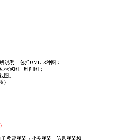
解说明，包括UML13种图：
互概览图、时间图；
包图。
质）
）
，对电子发票规范（业务规范、信息规范和