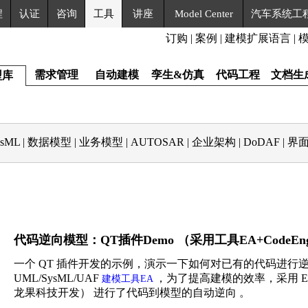
程
认证
咨询
工具
讲座
Model Center
汽车系统工
订购
|
案例
|
建模扩展语言
|
需求管理
自动建模
孪生&仿真
代码工程
文档生
型库
ysML
|
数据模型
|
业务模型
|
AUTOSAR
|
企业架构
|
DoDAF
|
界
代码逆向模型：QT插件Demo （采用工具EA+CodeEng
一个 QT 插件开发的示例，演示一下如何对已有的代码进行
UML/SysML/UAF
，为了提高建模的效率，采用 E
建模工具EA
龙果科技开发） 进行了代码到模型的自动逆向 。