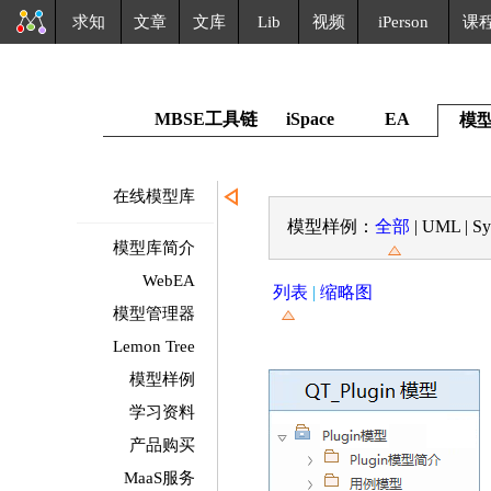
求知
文章
文库
Lib
视频
iPerson
课
MBSE工具链
iSpace
EA
模
在线模型库
模型样例：
全部
|
UML
|
S
模型库简介
WebEA
列表
|
缩略图
模型管理器
Lemon Tree
模型样例
学习资料
产品购买
MaaS服务