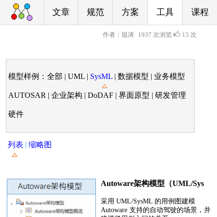
文章
规范
方案
工具
课程
作者：俎涛
1937 次浏览
15 次
模型样例：
全部
|
UML
|
SysML
|
数据模型
|
业务模型
AUTOSAR
|
企业架构
|
DoDAF
|
界面原型
|
研发管理
硬件
列表
|
缩略图
Autoware架构模型（UML/Sys
ML+EA建模）
采用 UML/SysML 的用例图建模
Autoware 支持的自动驾驶的场景，并