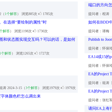
端口的方向
12（
1个解答
） 浏览885次
1785次
提问者：程涛
。在选择“要绘制的属性”时
如何在BDD中对p
1个解答
） 浏览1198次
1730次
提问者：谭梅
图和状态图实现交互吗？可以的话，是如何
Publish t
提问者：怀保
1个解答
） 浏览1265次
1727次
EA14或15的pu
提问者：怀保
EA的Project 
提问者：俎涛
俎涛
2024-3-15（
3个解答
） 浏览1979次
1979次
EA的Project 
置字体颜色栏怎么调出来
提问者：张红
请问EA上有