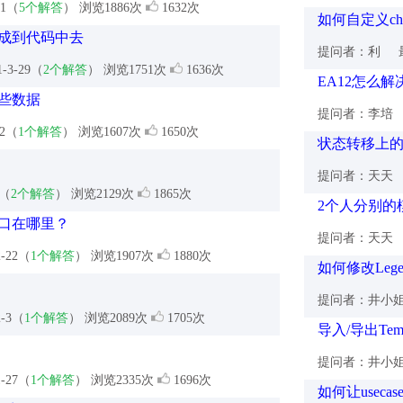
31（
5个解答
） 浏览1886次
1632次
如何自定义chec
成到代码中去
提问者：利
最
1-3-29（
2个解答
） 浏览1751次
1636次
EA12怎么
些数据
提问者：李培
22（
1个解答
） 浏览1607次
1650次
状态转移上
提问者：天天
8（
2个解答
） 浏览2129次
1865次
2个人分别的
入口在哪里？
提问者：天天
2-22（
1个解答
） 浏览1907次
1880次
如何修改Lege
提问者：井小
2-3（
1个解答
） 浏览2089次
1705次
导入/导出Templ
提问者：井小
1-27（
1个解答
） 浏览2335次
1696次
如何让usec