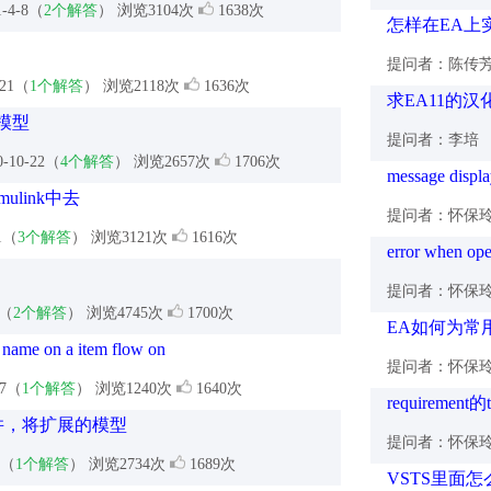
1-4-8（
2个解答
） 浏览3104次
1638次
怎样在EA上
提问者：陈传
-21（
1个解答
） 浏览2118次
1636次
求EA11的汉
码模型
提问者：李培
0-10-22（
4个解答
） 浏览2657次
1706次
message displ
link中去
提问者：怀保
21（
3个解答
） 浏览3121次
1616次
error when ope
提问者：怀保
8（
2个解答
） 浏览4745次
1700次
EA如何为常
s name on a item flow on
提问者：怀保
27（
1个解答
） 浏览1240次
1640次
requiremen
模型并，将扩展的模型
提问者：怀保
4（
1个解答
） 浏览2734次
1689次
VSTS里面