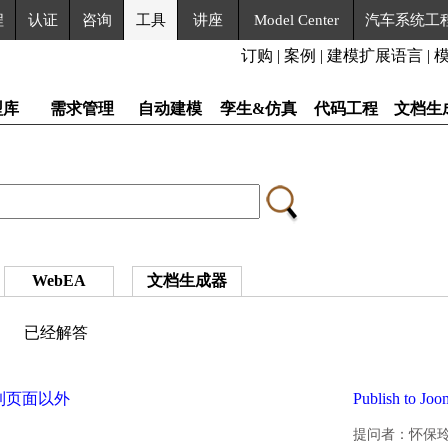
程
认证
咨询
工具
讲座
Model Center
汽车系统工
订购
|
案例
|
建模扩展语言
|
型库
需求管理
自动建模
孪生&仿真
代码工程
文档生
WebEA
文档生成器
已经解答
跑到页面以外
Publish 
提问者：怀保