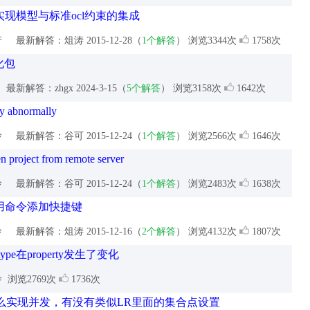
实现模型与标准ocl约束的集成
芳
最新解答：俎涛
2015-12-28（
1个解答
） 浏览3344次
1758次
化包
最新解答：zhgx
2024-3-15（
5个解答
） 浏览3158次
1642次
ay abnormally
玲
最新解答：谷可
2015-12-24（
1个解答
） 浏览2566次
1646次
n project from remote server
玲
最新解答：谷可
2015-12-24（
1个解答
） 浏览2483次
1638次
用命令添加快捷键
玲
最新解答：俎涛
2015-12-16（
2个解答
） 浏览4132次
1807次
t的type在property发生了变化
玲
浏览2769次
1736次
怎么实现并发，有没有类似LR里面的集合点设置