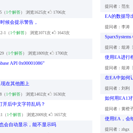
提问者：范生
-5（
1个解答
） 浏览1625次
1706次
EA的数据导出
的时候会提示警告，
提问者：李涛
12-1（
1个解答
） 浏览1071次
1643次
SparxSyste
提问者：俎涛
-29（
1个解答
） 浏览1809次
1700次
使用EA进行
API 0x00001086”
提问者：俎涛
在EA中如何
出现在其他图上
提问者：刘利
-8（
1个解答
） 浏览1402次
1630次
如何用EA13
，打开后中文字符乱码？
提问者：黄橙
-11（
1个解答
） 浏览2009次
1657次
使用EA，会
也会自动显示，能不显示吗
提问者：zhgx