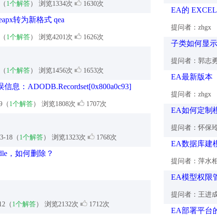
9（
1个解答
） 浏览1334次
1630次
EA的 EXCE
px转为新格式 qea
提问者：zhgx
1（
1个解答
） 浏览4201次
1626次
子类如何显
提问者：郭志
1（
1个解答
） 浏览1456次
1653次
EA最新版本
ODB.Recordset[0x800a0c93]
提问者：zhgx
29（
1个解答
） 浏览1808次
1707次
EA如何定制模
提问者：怀保
-3-18（
1个解答
） 浏览1323次
1768次
EA数据库建
Modle，如何删除？
提问者：萍水
EA模型权限
提问者：王进
-12（
1个解答
） 浏览2132次
1712次
EA部署平台