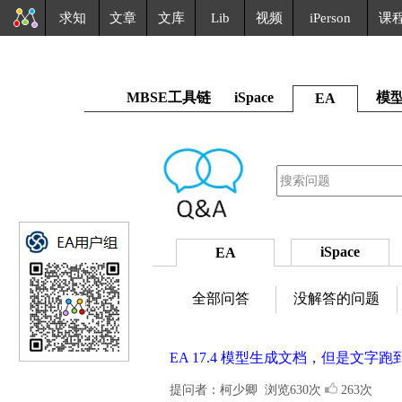
求知
文章
文库
Lib
视频
iPerson
课
MBSE工具链
iSpace
模
EA
iSpace
EA
全部问答
没解答的问题
EA 17.4 模型生成文档，但是文字
提问者：柯少卿
浏览630次
263次