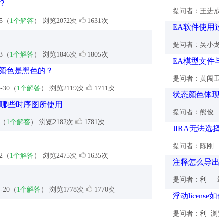
？
提问者：王进
15（
1个解答
） 浏览2072次
1631次
EA软件使用
提问者：吴小
13（
1个解答
） 浏览1846次
1805次
EA模型文件与
颜色是黑色的？
提问者：黄闯
6-30（
1个解答
） 浏览2119次
1711次
状态颜色体
n 被哪些时序图所使用
提问者：熊俊
7（
1个解答
） 浏览2182次
1781次
JIRA无法选
建
提问者：陈刚
12（
1个解答
） 浏览2475次
1635次
注释怎么导出到
提问者：利
最
4-20（
1个解答
） 浏览1778次
1770次
浮动license
提问者：利
浏