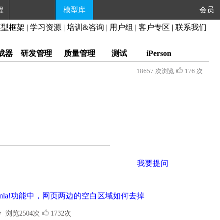
程
模型库
会员
模型框架
|
学习资源
|
培训&咨询
|
用户组
|
客户专区
|
联系我们
成器
研发管理
质量管理
测试
iPerson
18657 次浏览
176 次
我要提问
to Joomla!功能中，网页两边的空白区域如何去掉
玲
浏览2504次
1732次