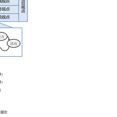
M）
M）
）