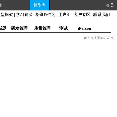
程
模型库
会员
模型框架
|
学习资源
|
培训&咨询
|
用户组
|
客户专区
|
联系我们
成器
研发管理
质量管理
测试
iPerson
1046 次浏览
37 次