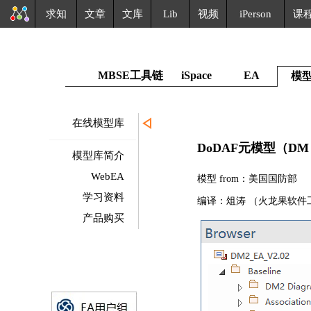
求知
文章
文库
Lib
视频
iPerson
课
MBSE工具链
iSpace
EA
模
在线模型库
DoDAF元模型（D
模型库简介
WebEA
模型 from：美国国防部
学习资料
编译：俎涛 （火龙果软件
产品购买