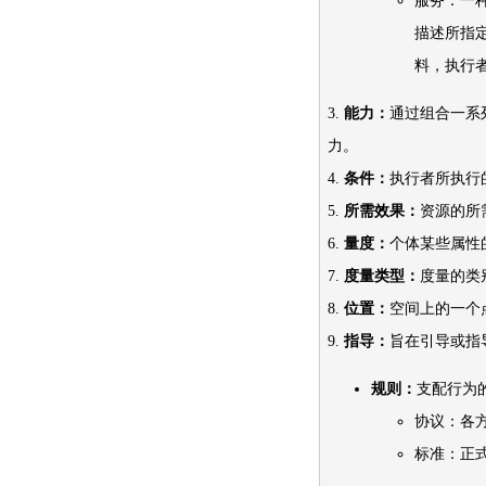
服务：一
描述所指
料，执行
3.
能力：
通过组合一系
力。
4.
条件：
执行者所执行
5.
所需效果：
资源的所
6.
量度：
个体某些属性
7.
度量类型：
度量的类
8.
位置：
空间上的一个
9.
指导：
旨在引导或指
规则：
支配行为
协议：各
标准：正