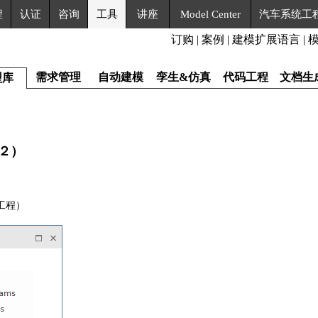
程
认证
咨询
工具
讲座
Model Center
汽车系统工
订购
|
案例
|
建模扩展语言
|
需求管理
自动建模
孪生&仿真
代码工程
文档生
型库
M２）
工程）