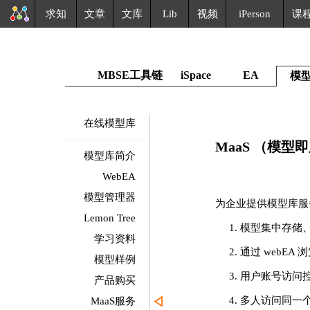
求知
文章
文库
Lib
视频
iPerson
课
MBSE工具链
iSpace
EA
模
在线模型库
MaaS （模型
模型库简介
WebEA
模型管理器
为企业提供模型库服
Lemon Tree
1. 模型集中存储
学习资料
2. 通过 webEA 
模型样例
3. 用户账号访问
产品购买
4. 多人访问同一
MaaS服务