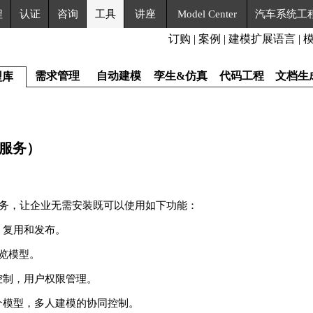
程
认证
咨询
工具
讲座
Model Center
汽车系统工
订购
|
案例
|
建模扩展语言
|
需求管理
自动建模
孪生&仿真
代码工程
文档生
型库
即服务）
务，让企业无需安装既可以使用如下功能：
、复用和发布。
浏览模型。
控制，用户权限管理。
个模型，多人建模的协同控制。