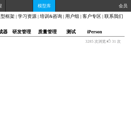
程
模型库
会员
模型框架
|
学习资源
|
培训&咨询
|
用户组
|
客户专区
|
联系我们
成器
研发管理
质量管理
测试
iPerson
3285 次浏览
31 次