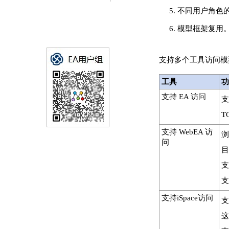
5. 不同用户角色
6. 模型框架复用
支持多个工具访问模
工具
功
支持 EA 访问
支
T
支持 WebEA 访
浏
问
目
支
支
支持iSpace访问
支
这