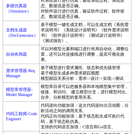
对系统设计进行仿真，验证系统过程、系统状
多级仿真器
态、数据流是否正确。
（Simulator）
对软件设计进行仿真，验证软件过程、软件状
态、数据流是否正确。
基于模型一键生成文档，可以生成文档《系统需
文档生成器
求说明书》《系统设计说明书》《软件需求说明
（DocGenerator）
书》《软件设计说明书》《测试设计说明书》
《测试报告》。
可以对模型元素和端口进行布局自动化，调整位
自动布局器
置，还可以对连接线进行调整，提高可视化效
果。
基于模型进行需求属性、状态和优先级管理
需求管理器-Req
基于模型生成多种需求跟踪视图
Manager
模型跟踪关系分析：需求->设计->实现->测试
模型库目录可以把服务器和本地模型集中管理，
模型库管理器-
链接、和访问。 建立模型分支，进行模型对比、
Model Manager
合并。分析模型的复用关系。
代码逆向功能加强：这次代码逆向出活动图，分
析活动之间的调用关系。
代码工程师-Code
代码正向功能加强：基于状态机生成可执行代
Engineer
码，基于状态机仿真。
支持的代码语言加强：C语言和Go语言。