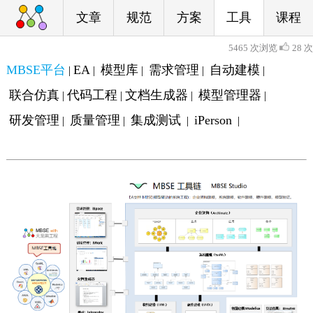
文章
规范
方案
工具
课程
5465 次浏览
28 次
MBSE平台
EA
模型库
需求管理
自动建模
|
|
|
|
|
联合仿真
代码工程
文档生成器
模型管理器
|
|
|
|
研发管理
质量管理
集成测试
iPerson
|
|
|
|