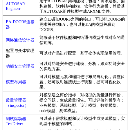
用于AUTOSAR 架构建模，包括：需求建模、架
AUTOSAR
构建模、软件结构建模、软件行为建模，然后基
Engineer
于AUTOSAR组件模型生成ARXML文件。
建立EA到DOORS之间的接口，可以把DOORS的
EA-DOORS连接
需求关联到EA，也可以把EA的模型关联到
器
DOORS。
能够基于软件模型和网络通信模型生成对应的通
网络通信设计器
信矩阵。
配置与变体管理
可以对产品进行配置，基于变体实现复用管理。
器
可以对功能安全进行建模、分析，跟踪功能安全
功能安全管理器
的实现方案。
可以对模型元素和端口进行布局自动化，调整位
模型布局器
置，还可以对连接线进行调整，提高可视化效
果。
对模型建立评价指标，对模型的质量进行评价，
质量管理器
提交问题，生成质量报告。可以评价的模型有：
（inspector）
业务模型、系统模型、设计模型、数据模型、
code模型、测试模型。
可以基于需求模型和设计模型生成测试模型，实
测试驱动器
TestDriver
现基于模型的测试 。