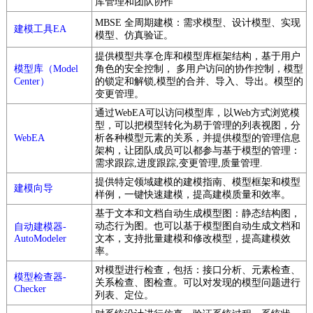
库管理和团队协作
MBSE 全周期建模：需求模型、设计模型、实现
建模工具EA
模型、仿真验证。
提供模型共享仓库和模型库框架结构，基于用户
模型库（Model
角色的安全控制， 多用户访问的协作控制，模型
Center）
的锁定和解锁,模型的合并、导入、导出。模型的
变更管理。
通过WebEA可以访问模型库，以Web方式浏览模
型，可以把模型转化为易于管理的列表视图，分
WebEA
析各种模型元素的关系，并提供模型的管理信息
架构，让团队成员可以都参与基于模型的管理：
需求跟踪,进度跟踪,变更管理,质量管理.
提供特定领域建模的建模指南、模型框架和模型
建模向导
样例，一键快速建模，提高建模质量和效率。
基于文本和文档自动生成模型图：静态结构图，
动态行为图。也可以基于模型图自动生成文档和
自动建模器-
AutoModeler
文本，支持批量建模和修改模型，提高建模效
率。
对模型进行检查，包括：接口分析、元素检查、
模型检查器-
关系检查、图检查。可以对发现的模型问题进行
Checker
列表、定位。