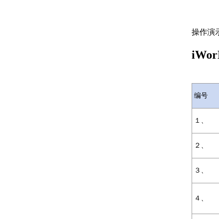
操作演
iWo
编号
１、
２、
３、
４、