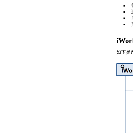
iWo
如下是i