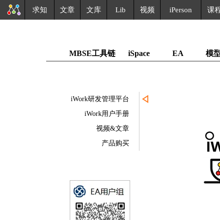
求知
文章
文库
Lib
视频
iPerson
课
MBSE工具链
iSpace
EA
模
iWork研发管理平台
iWork用户手册
视频&文章
产品购买