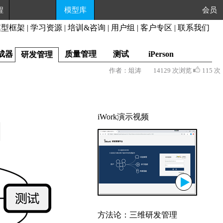
程
模型库
会员
模型框架
|
学习资源
|
培训&咨询
|
用户组
|
客户专区
|
联系我们
成器
质量管理
测试
iPerson
研发管理
作者：俎涛
14129 次浏览
115 次
iWork演示视频
方法论：三维研发管理