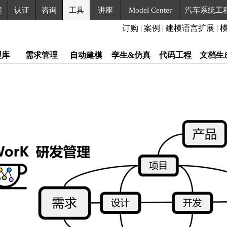
程
认证
咨询
工具
讲座
Model Center
汽车系统工
订购
|
案例
|
建模语言扩展
|
型库
需求管理
自动建模
孪生&仿真
代码工程
文档生