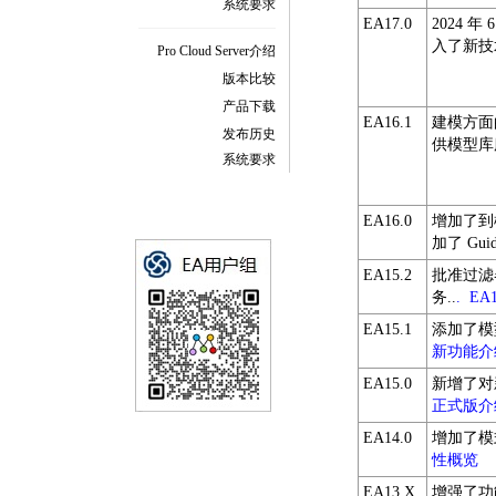
系统要求
EA17.0
2024 年
入了新技
Pro Cloud Server介绍
版本比较
产品下载
EA16.1
建模方面
发布历史
供模型库
系统要求
EA16.0
增加了到模型
加了 Gui
EA15.2
批准过滤
务..
.
EA
EA15.1
添加了模
新功能介
EA15.0
新增了对新
正式版介
EA14.0
增加了模
性概览
EA13.X
增强了功