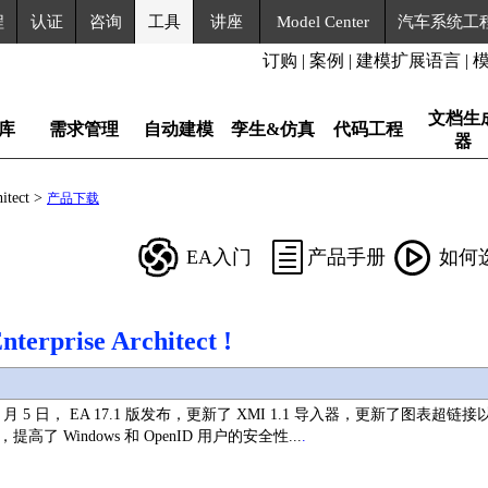
程
认证
咨询
工具
讲座
Model Center
汽车系统工
订购
|
案例
|
建模扩展语言
|
文档生
库
需求管理
自动建模
孪生&仿真
代码工程
器
itect >
产品下载
EA入门
产品手册
如何
rprise Architect !
年 5 月 5 日， EA 17.1 版发布，更新了 XMI 1.1 导入器，更新了图表超链
高了 Windows 和 OpenID 用户的安全性...
.