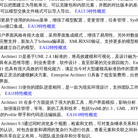
可以把图建立为导航单元。可以克隆包和内部元素，并图的对比版本的差
mate可以模型交换文件格式可以导入导出。
EA13.5特性概览
采用更易于使用的Ribbon菜单，增强了模型配置，变更管理，任务管理，Sys
fice接口集成。
EA13特性概览
的用户界面风格有很大改观，采用界面集成模式，增强了易用性。另外对数
完整支持，新加入了Schema编译器、XML和XSD验证。支持更多的模型
速建立自己的模型。
EA12特性概览
rise Architect 11是基于UML 2.4.1标准的，将高效建模和可视化，及设计融
具有从思维导图，到业务需求，软件设计，直至部署的完全跟踪能力。Enterp
tect 11 也具有强大高效的可视化能力，满足当今对大型建模高标准协作的需
正灵活的建模解决方案。Enterprise Architect 11具备了低安装费用，
界面。
prise Architect 11使你的团队进度相同，是一款为现实环境设计，支持团队
具。
EA11特性概览
prise Architect 10 在多个方面提供了强大的新工具，用户界面模拟，影响分
，加强项目管理，等等。新的工具和技术，包括SysML的1.3，GML，RT
的Profile 帮手和代码语法编辑器。
EA10.0特性概览
prise Architect 9.3通过同时浏览多个视图，检索和文档，可对复杂继承关系
的认识。对包含嵌套和调用的复杂行为进行仿真，查看元素和关联之间补
和共享自定义布局，与团队成员保存和分享知识。