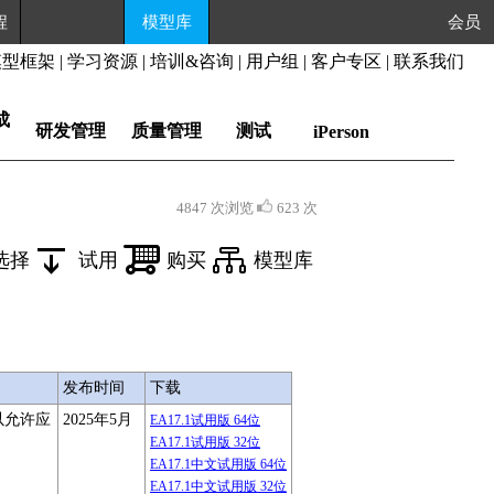
程
模型库
会员
模型框架
|
学习资源
|
培训&咨询
|
用户组
|
客户专区
|
联系我们
成
研发管理
质量管理
测试
iPerson
4847 次浏览
623 次
选择
试用
购买
模型库
发布时间
下载
接以允许应
2025年5月
EA17.1试用版 64位
EA17.1试用版 32位
EA17.1中文试用版 64位
EA17.1中文试用版 32位