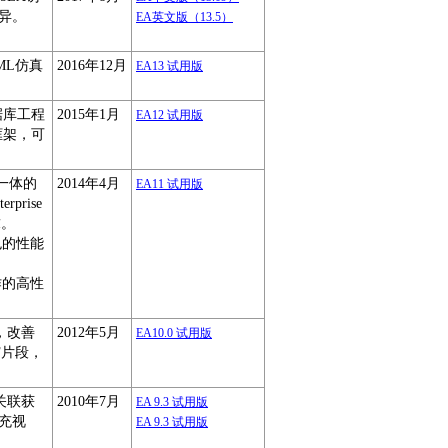
异。
EA英文版（13.5）
ML仿真
2016年12月
EA13 试用版
据库工程
2015年1月
EA12 试用版
框架，可
为一体的
2014年4月
EA11 试用版
rise
求。
出色的性能
工作的高性
析，改善
2012年5月
EA10.0 试用版
F片段，
和关联获
2010年7月
EA 9.3 试用版
充视
EA 9.3 试用版