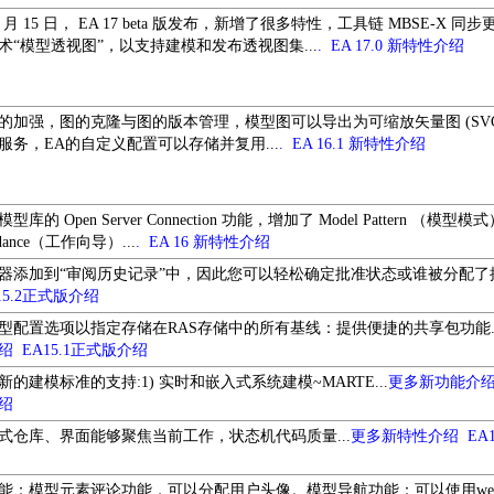
 6 月 15 日， EA 17 beta 版发布，新增了很多特性，工具链 MBSE-X 同
术“模型透视图”，以支持建模和发布透视图集...
.
EA 17.0 新特性介绍
的加强，图的克隆与图的版本管理，模型图可以导出为可缩放矢量图 (SV
服务，EA的自定义配置可以存储并复用...
.
EA 16.1 新特性介绍
库的 Open Server Connection 功能，增加了 Model Pattern （模型
dance（工作向导）...
.
EA 16 新特性介绍
器添加到“审阅历史记录”中，因此您可以轻松确定批准状态或谁被分配了
15.2正式版介绍
型配置选项以指定存储在RAS存储中的所有基线：提供便捷的共享包功能.
绍
EA15.1正式版介绍
的建模标准的支持:1) 实时和嵌入式系统建模~MARTE...
更多新功能介
绍
式仓库、界面能够聚焦当前工作，状态机代码质量...
更多新特性介绍
EA
能：模型元素评论功能，可以分配用户头像。模型导航功能：可以使用we