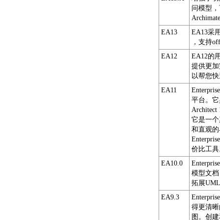
问模型，
Archi
EA13
EA13
，支持of
EA12
EA12
提供更加
以帮您快
EA11
Enterp
平台。它
Archi
它是一个真
和直观的
Enter
价比工
EA10.0
Enter
模型文档
拓展UML
EA9.3
Enter
得更清晰
图。创建