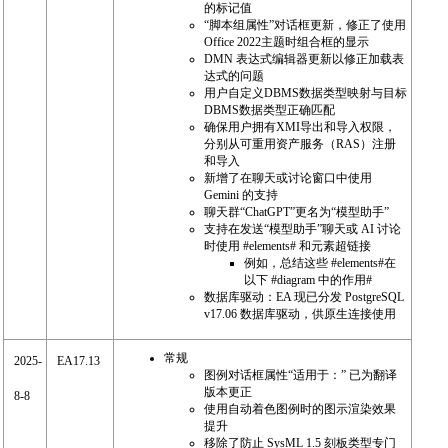
的标记值
“脚本组属性”对话框更新，修正了使用
Office 2022主题时组合框的显示
DMN 表达式编辑器更新以修正加载表
达式的问题
用户自定义DBMS数据类型映射与目标
DBMS数据类型正确匹配
确保用户拥有XMI导出和导入权限，
分别从可重用资产服务（RAS）注册
和导入
新增了在聊天或讨论窗口中使用
Gemini 的支持
聊天群“ChatGPT”更名为“模型助手”
支持在发送“模型助手”聊天或 AI 讨论
时使用 #elements# 和元素超链接
例如，总结这些 #elements#在
以下 #diagram 中的作用#
数据库驱动：EA 现已分发 PostgreSQL
v17.06 数据库驱动，供原生连接使用
常规
2025-
EA17.13
图例对话框属性“适用于：” 已为翻译
版本更正
8-8
使用自动着色图例时的图示渲染效果
提升
移除了防止 SysML 1.5 刻板类型专门