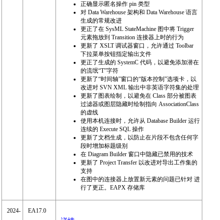
正确显示匿名操作 pin 类型
对 Data Warehouse 架构和 Data Warehouse 语言
生成的常规改进
更正了在 SysML StateMachine 图中将 Trigger
元素拖放到 Transition 连接器上时的行为
更新了 XSLT 调试器窗口，允许通过 Toolbar
下拉菜单按钮指定输出文件
更正了生成的 SystemC 代码，以避免添加潜在
的流氓“T”字符
更新了“时间轴”窗口的“版本控制”选项卡，以
改进对 SVN XML 输出中非英语字符集的处理
更新了图表绘制，以避免在 Class 部分被图表
过滤器或图层隐藏时绘制指向 AssociationClass
的虚线
使用本机连接时，允许从 Database Builder 运行
连续的 Execute SQL 操作
更新了文档生成，以防止在片段不包含任何字
段时增加标题级别
在 Diagram Builder 窗口中隐藏已禁用的技术
更新了 Project Transfer 以改进对导出工作集的
支持
在图中的连接器上放置新元素的问题已针对 进
行了更正。EAPX 存储库
2024-
EA17.0