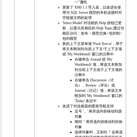
一”属性
更新了 XMI 1.1 导入器，以改进在使
用与 SQL Server 模型的本机连接时对
空链接文档的处理
'Select Model' 对话框的 Help 按钮已更
新，以显示其相应的 Help Topic;通过功
能区访问：发布 > 模型交换>包控制>
包到模型
新的上下文菜单项 'Push Text to'，用于
将文本附加到当前上下文/子上下文项
或 'My Workbench' 窗口的注释中
右键单击 Journal 或 'My
Workbench' 项，将该文本附加
到当前上下文或子上下文项的
注释中
右键单击 Discussion（讨
论）、Review（评论）或
Journal（日记）项，将该文本
附加到 'My Workbench' 窗口的
'Today' 条目中
改进了对连接器的图表导航支持
逗号 '，' 将所选内容移动到源
对象
期间 '.' 将所选内容移动到目标
对象
选择对象时，正斜杠 '/' 会将选