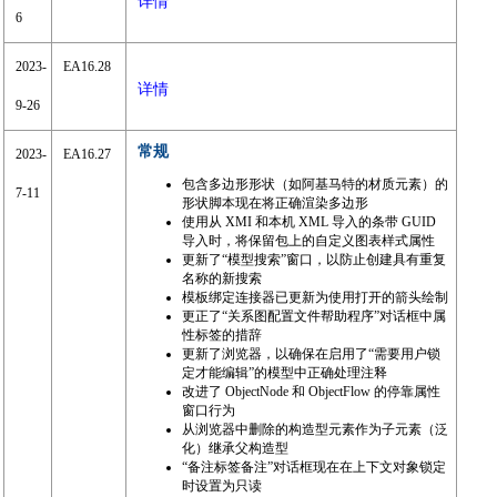
详情
6
2023-
EA16.28
详情
9-26
常规
2023-
EA16.27
包含多边形形状（如阿基马特的材质元素）的
7-11
形状脚本现在将正确渲染多边形
使用从 XMI 和本机 XML 导入的条带 GUID
导入时，将保留包上的自定义图表样式属性
更新了“模型搜索”窗口，以防止创建具有重复
名称的新搜索
模板绑定连接器已更新为使用打开的箭头绘制
更正了“关系图配置文件帮助程序”对话框中属
性标签的措辞
更新了浏览器，以确保在启用了“需要用户锁
定才能编辑”的模型中正确处理注释
改进了 ObjectNode 和 ObjectFlow 的停靠属性
窗口行为
从浏览器中删除的构造型元素作为子元素（泛
化）继承父构造型
“备注标签备注”对话框现在在上下文对象锁定
时设置为只读