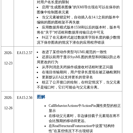
对用户名长度的限制
启用“生成图表图像”的XMI导出现在可以在保存的
图像中绘制图表元素
当父元素被锁定时，自动插入在14.1之前的版本中
编辑的图的图框架不再失败
应用数据库模式版本1558和以后的版本时，版本号
将在“关于”对话框和数据库传输日志中可见
纠正了在元素样式超过数据库字段长度的极少数情
况下保存图表的情况下潜在的应用程序错误
改进了某些动作类型与UML规范的一致性
2020-
EA15.2.57
还原以前用于显示SysML图的类型和间隔以防止布
局更改的行为
12-23
从序列消息关闭操作或接收对话框时更正问题
在项目传输期间，用户登录长度现在被正确检测到
更新默认EA以支持更长的登录名
校正了公开接口的绘制，在特定情况下，当父元素
不是端口时，它们可能会与父元素分离。
图解
2020-
EA15.2.56
CallBehaviorActions中ActionPin属性类型的校正
12-26
显示
在移动父元素时，非边缘挂载子元素现在将不
会比预期的移动得更远。
在ReadStructuralFeatureaction中设置“结构特
性”在某些情况下不出现错误