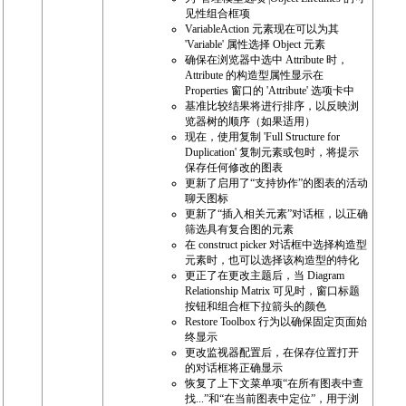
见性组合框项
VariableAction 元素现在可以为其
'Variable' 属性选择 Object 元素
确保在浏览器中选中 Attribute 时，
Attribute 的构造型属性显示在
Properties 窗口的 'Attribute' 选项卡中
基准比较结果将进行排序，以反映浏
览器树的顺序（如果适用）
现在，使用复制 'Full Structure for
Duplication' 复制元素或包时，将提示
保存任何修改的图表
更新了启用了“支持协作”的图表的活动
聊天图标
更新了“插入相关元素”对话框，以正确
筛选具有复合图的元素
在 construct picker 对话框中选择构造型
元素时，也可以选择该构造型的特化
更正了在更改主题后，当 Diagram
Relationship Matrix 可见时，窗口标题
按钮和组合框下拉箭头的颜色
Restore Toolbox 行为以确保固定页面始
终显示
更改监视器配置后，在保存位置打开
的对话框将正确显示
恢复了上下文菜单项“在所有图表中查
找...”和“在当前图表中定位”，用于浏