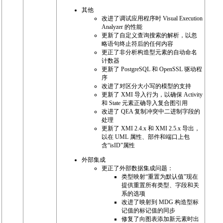
其他
改进了调试应用程序时 Visual Execution
Analyzer 的性能
更新了自定义查询搜索的解析，以忽
略语句终止符后的任何内容
更正了非分析构造型元素的自动命名
计数器
更新了 PostgreSQL 和 OpenSSL 驱动程
序
改进了对区分大小写的模型的支持
更新了 XMI 导入行为，以确保 Activity
和 State 元素正确导入复合图引用
改进了 QEA 复制冲突中二进制字段的
处理
更新了 XMI 2.4.x 和 XMI 2.5.x 导出，
以在 UML 属性、部件和端口上包
含“isID”属性
外部集成
更正了外部数据集成问题：
类型映射“重置为默认值”现在
提供重置所有类型、字段和关
系的选项
改进了映射到 MDG 构造型标
记值的标记值的同步
修复了向图表添加新元素时出