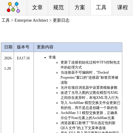
文章
规范
方案
工具
课程
工具 > Enterprise Architect > 更新日志
日期
版本号
更新内容
常规
2026-
EA17.16
更新了连接初始化过程中TFS控制包文
件的处理方式
1-29
当连接器不可编辑时，“Docked
Properties”窗口的“连接器”标签页将被
读取
允许在项目浏览器中设置类模板参数
改进了当导入图的父图在模型与XML
之间存在差异时，本地XML导入行为
导入 ArchiMate 模型交换文件会更新已
有的包，而不是总是创建一个新的包
ArchiMate 3.1 模型交换更新，正确表
示位于Note元素上的ArchiMate元素
浏览器窗口新增了“导出选定包到新
QEA 文件”的上下文菜单选项