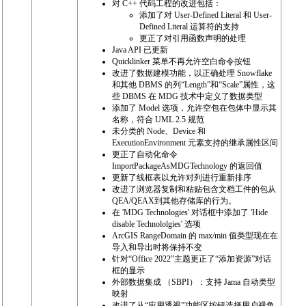
对 C++ 代码工程的改进包括：
添加了对 User-Defined Literal 和 User-
Defined Literal 运算符的支持
更正了对引用函数声明的处理
Java API 已更新
Quicklinker 菜单不再允许空白命令按钮
改进了数据建模功能，以正确处理 Snowflake
和其他 DBMS 的列“Length”和“Scale”属性，这
些 DBMS 在 MDG 技术中定义了数据类型
添加了 Model 选项，允许空包在包体中显示其
名称，符合 UML 2.5 规范
未分类的 Node、Device 和
ExecutionEnvironment 元素支持的继承属性区间
更正了自动化命令
ImportPackageAsMDGTechnology 的返回值
更新了线框表以允许对列进行重新排序
改进了浏览器复制和粘贴包含文档工件的包从
QEA/QEAX到其他存储库的行为。
在 'MDG Technologies' 对话框中添加了 'Hide
disable Technololgies' 选项
ArcGIS RangeDomain 的 max/min 值类型现在在
导入和导出时将保持不变
针对“Office 2022”主题更正了“添加资源”对话
框的显示
外部数据集成 （SBPI）：支持 Jama 自动类型
映射
改进了从“应用透视”功能区按钮选择用户视角