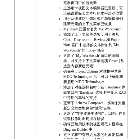
览器窗口中的包元素
主选项卡视图文本编辑器已更新，可
正确设置极长文本行的水平滚动位置
用于从快速访问弹出式注释编辑器创
建新元素的上下文菜单已恢复
My Diary 已重命名为 My Workbench
添加了上下文菜单选项，用于将从
Chat、Discussion、Review 和 Popup
Note 窗口中选择的文本附加到 'My
Workbench' 的 'Today' 条目
更新了 'My Workbench' 窗口的编辑
器，以支持上下文菜单选项 Create |'从
选定内容新建元素'
确保在 Project Options 对话框中禁用
MDG Technologies 后，可以正确地重
新启用 MDG Technologies
添加了对在选择包时，在 'Timelines' 停
靠窗口的 'Baselines' 选项卡中显示 RAS
中可用的基线的支持
更新了 Schema Composer，以确保为重
新定义的类型保留“继承”选择
更新了“在浏览器中查找”，以防止在尝
试查找作时出现潜在错误
确保已禁用技术的视图规范未显示在
Diagram Builder 中
更正了将带有嵌入元素的对象复制和