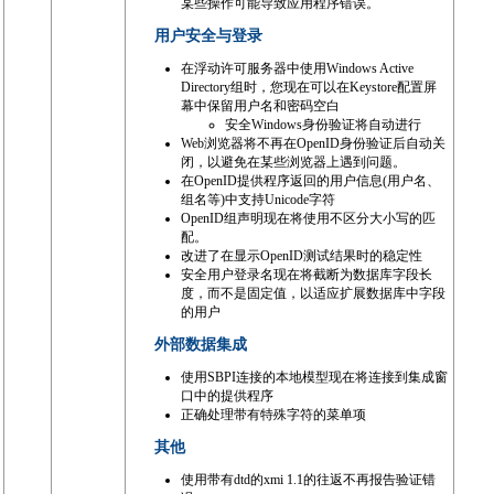
某些操作可能导致应用程序错误。
用户安全与登录
在浮动许可服务器中使用Windows Active
Directory组时，您现在可以在Keystore配置屏
幕中保留用户名和密码空白
安全Windows身份验证将自动进行
Web浏览器将不再在OpenID身份验证后自动关
闭，以避免在某些浏览器上遇到问题。
在OpenID提供程序返回的用户信息(用户名、
组名等)中支持Unicode字符
OpenID组声明现在将使用不区分大小写的匹
配。
改进了在显示OpenID测试结果时的稳定性
安全用户登录名现在将截断为数据库字段长
度，而不是固定值，以适应扩展数据库中字段
的用户
外部数据集成
使用SBPI连接的本地模型现在将连接到集成窗
口中的提供程序
正确处理带有特殊字符的菜单项
其他
使用带有dtd的xmi 1.1的往返不再报告验证错