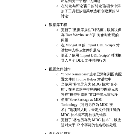
粘贴到另一个包中的问题
在'讨论与评论'窗口的'讨论'选项卡中添
加了工具栏按钮菜单选项'创建新的AI
讨论'
数据库工程
更新了“数据库属性”对话框，以解决保
存 Data Warehouse SQL 对象时出现的
问题
在 MongoDB 的 Import DDL Scripts 对
话框中支持.js文件扩展名
更正了使用 'Import DDL Scripts' 对话框
导入单个 DDL 文件时的行为
配置文件创作
“Show Namespace”选项已添加到图表配
置文件的 Profile Helper 对话框中
当使用“将包导入为 MDG 技术”命令
时，在浏览器中排序的模型图案元素
将在“模型生成器”窗口中显示该顺序
使用“Save Package as MDG
Technology（将包另存为 MDG 技
术）”选项导入时，未定义任何注释的
MDG 技术将不再被视为错误
更新了“将包另存为 MDG 技术”，以改
进对大于 12 个字符的包名称的处理
自动化和脚本