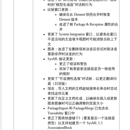
时的“模型生成器”对话框行为
比较窗口更新：
确保在从 Element 快照合并时恢复
Element 版本
改进了根 Package & Reception 属性的合
并
更新了 System Integration 窗口，以避免在窗口
不是活动的主选项卡视图时可能清除当前上下
文
图表：改进了在删除现有泳道后尝试对新泳道
重新排序时泳道的行为
SysML 验证更新：
更正了错误和警告
添加了检查嵌套连接器是否一致使用
的规则
更新了“可追溯性选项”对话框，以更正翻译问
题（日语版）
现在，导入文档的文档超链接将在单击时尝试
查找这些元素
更新了自定义文档生成，以确保在插入或更新
图表图像时可以正确调整到页面大小
PackageImport 和 PackageMerge 已包含在
Traceability 窗口中
更正了图表快捷键 F3（重复最后一个连接器
类型）以支持创建另一个 SysML 1.5
AssociationBlock