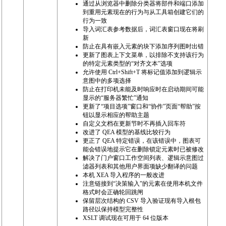
通过从浏览器中删除分类器将部件和端口添加
到重用元素现在的行为与从工具箱创建它们的
行为一致
导入词汇表参考数据后，词汇表窗口现在将刷
新
防止在具有嵌入元素的块下添加序列图时出错
更新了图表上下文菜单，以排除不支持该行为
的特定元素类型的“对齐文本”选项
允许使用 Ctrl+Shift+T 将标记值添加到逻辑示
意图中的多项选择
防止在打印机未能及时响应时在启动期间可能
显示的“服务器繁忙”通知
更新了“项目选项”窗口和“协作”页面“帮助”按
钮以显示相应的帮助主题
自定义文档在更新节时不再插入回车符
改进了 QEA 模型的基线比较行为
更正了 QEA 特定错误，在该错误中，图表可
能会错误地提示它在删除锁定元素时已被修改
解决了门户窗口工作空间列表、逻辑示意图过
滤器列表和其他用户界面项缺少翻译的问题
本机 XEA 导入程序的一般改进
注意链接到“决策输入”的元素在使用本机文件
格式时会正确轮回跳闸
保留层次结构的 CSV 导入验证现有导入根包
路径以保持模型完整性
XSLT 调试现在可用于 64 位版本