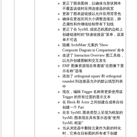
更正了图表图例，以确保当形状脚本
不覆盖该值时应用连接器的线宽
更新了图表超链接以允许应用背景色
确保在更改区间大小调整选项后，静
态属性和作继续绘制带有下划线
更正了在 SysML 或状态机图的边框上
创建链接时的“快速链接器”菜单，该菜
单不可选
隐藏 ArchiMate 元素的 'Show
Composite Diagram in Compartment' 命令
改进了 Interaction Overview 图工具箱，
以允许创建图帧和交互发生
EMF 图像资源现在将遵循“在图像下显
示名称”选项
添加了 orthogonal square 和 orthogonal
rounded 到连接器允许的默认线型列表
中
现在，编辑 Trigger 名称将更新使用该
Trigger 的所有过渡的显示文本
在 Block 和 Actor 之间创建合成将自动
创建一个 Part
在非 SysML 图表类型上呈现为框架的
SysML 图表现在具有显示选项“使用
SysML 框架”
当从浏览器中删除元素作为新的特化
时，它将在目标图的所有者下创建