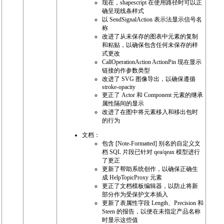
现在，shapescript 在使用路径时可以正
确呈现线条样式
以 SendSignalAction 表示法显示信号名
称
改进了从未保存的图表中元素的复制
和粘贴，以确保包含任何未保存的样
式更改
CallOperationAction ActionPin 现在显示
链接的作参数类型
改进了 SVG 图像导出，以确保遵循
stroke-opacity
更正了 Actor 和 Component 元素的继承
属性隔间的显示
改进了在图中将元素移入和移出包时
的行为
文档：
包含 [Note-Formatted] 别名的自定义文
档 SQL 片段已针对 qea/qeax 模型进行
了更正
更新了帮助系统创作，以确保正确生
成 HelpTopicProxy 元素
更正了文档模板编辑器，以防止将新
部分作为受保护文本插入
更新了表属性字段 Length、Precision 和
Steen 的报告，以便在未指定产品名称
时显示这些值