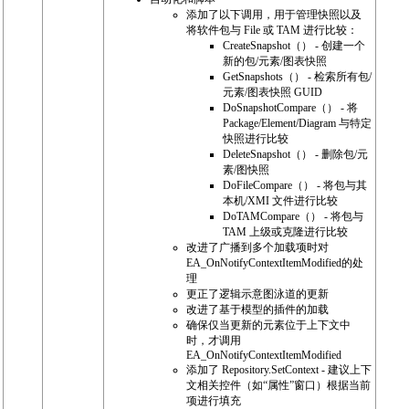
添加了以下调用，用于管理快照以及
将软件包与 File 或 TAM 进行比较：
CreateSnapshot（） - 创建一个
新的包/元素/图表快照
GetSnapshots（） - 检索所有包/
元素/图表快照 GUID
DoSnapshotCompare（） - 将
Package/Element/Diagram 与特定
快照进行比较
DeleteSnapshot（） - 删除包/元
素/图快照
DoFileCompare（） - 将包与其
本机/XMI 文件进行比较
DoTAMCompare（） - 将包与
TAM 上级或克隆进行比较
改进了广播到多个加载项时对
EA_OnNotifyContextItemModified的处
理
更正了逻辑示意图泳道的更新
改进了基于模型的插件的加载
确保仅当更新的元素位于上下文中
时，才调用
EA_OnNotifyContextItemModified
添加了 Repository.SetContext - 建议上下
文相关控件（如“属性”窗口）根据当前
项进行填充