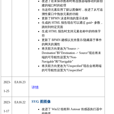
改进了在未保存图表时将连接器端移动到新创
建的端口时的处理
当这些元素应用了默认图像时，改进了从可追
溯性窗口中拖放元素的功能
更新了BPMN 泳道和池的显示名称
生成的 HTML 报告现在可以通过 guid= 参数，
跳转到特定页面
生成 HTML 报告时支持元素名称中的特殊字
符
更新了 BPMN 建模以支持显示/隐藏基于事件
的网关的属性
将关联方向更改为“Source ->
Destination”和“Destination -> Source”现在将末
端的可导航性设置为“Non-
Navigable”和“Navigable”
将关联方向更改为“Unspecified”现在会将两端
的可导航性设置为“Unspecified”
2023-
EA16.23
详情
1-25
SVG 图图像
2023-
EA16.22
改进了 Win32 组框和 Autosar 传感器执行器中
1-17
的电弧