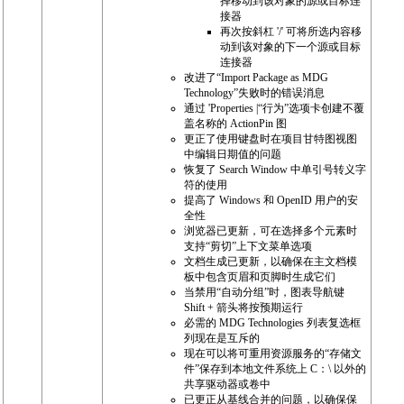
择移动到该对象的源或目标连
接器
再次按斜杠 '/' 可将所选内容移
动到该对象的下一个源或目标
连接器
改进了“Import Package as MDG
Technology”失败时的错误消息
通过 'Properties |“行为”选项卡创建不覆
盖名称的 ActionPin 图
更正了使用键盘时在项目甘特图视图
中编辑日期值的问题
恢复了 Search Window 中单引号转义字
符的使用
提高了 Windows 和 OpenID 用户的安
全性
浏览器已更新，可在选择多个元素时
支持“剪切”上下文菜单选项
文档生成已更新，以确保在主文档模
板中包含页眉和页脚时生成它们
当禁用“自动分组”时，图表导航键
Shift + 箭头将按预期运行
必需的 MDG Technologies 列表复选框
列现在是互斥的
现在可以将可重用资源服务的“存储文
件”保存到本地文件系统上 C：\ 以外的
共享驱动器或卷中
已更正从基线合并的问题，以确保保