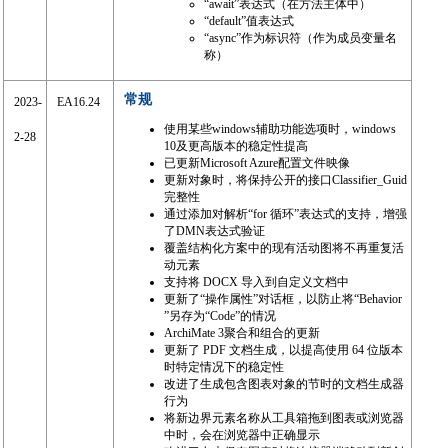
“await”表达式（在方法主体中）
“default”值表达式
“async”作为标识符（作为成员变量名
称）
常规
2023-
EA16.24
使用某些windows辅助功能选项时，windows
2-28
10及更高版本的稳定性提高
已更新Microsoft Azure配置文件映像
更新对象时，将保持公开的接口Classifier_Guid
完整性
通过添加对解析“for 循环”表达式的支持，增强
了DMN表达式验证
覆盖结构化方案中的现有活动图将不再重复活
动元素
支持将 DOCX 导入到自定义文档中
更新了“操作属性”对话框，以防止将“Behavior
”另存为“Code”的情况
ArchiMate 3聚合和组合的更新
更新了 PDF 文档生成，以提高使用 64 位版本
时特定情况下的稳定性
改进了生成包含图表对象的节时的文档生成器
行为
将新边界元素名称从工具箱拖到图表或浏览器
中时，会在浏览器中正确显示