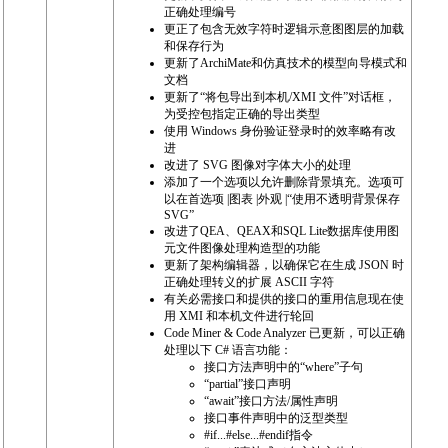
正确处理编号
更正了包含无效字符时逻辑示意图图层的加载
和保存行为
更新了ArchiMate和仿真技术的模型向导模式和
文档
更新了“将包导出到本机/XMI 文件”对话框，
为受控包指定正确的导出类型
使用 Windows 身份验证登录时的效率略有改
进
改进了 SVG 图像对字体大小的处理
添加了一个选项以允许删除背景填充。选项可
以在首选项 |图表 |外观 |“使用不透明背景保存
SVG”
改进了QEA、QEAX和SQL Lite数据库使用图
元文件图像处理构造型的功能
更新了架构编辑器，以确保它在生成 JSON 时
正确处理转义的扩展 ASCII 字符
有关必需接口和提供的接口的重用信息现在使
用 XMI 和本机文件进行轮回
Code Miner & Code Analyzer 已更新，可以正确
处理以下 C# 语言功能：
接口方法声明中的“where”子句
“partial”接口声明
“await”接口方法/属性声明
接口事件声明中的泛型类型
#if...#else...#endif指令