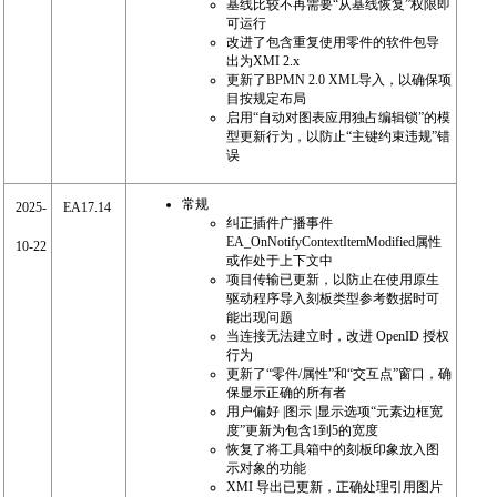
基线比较不再需要“从基线恢复”权限即
可运行
改进了包含重复使用零件的软件包导
出为XMI 2.x
更新了BPMN 2.0 XML导入，以确保项
目按规定布局
启用“自动对图表应用独占编辑锁”的模
型更新行为，以防止“主键约束违规”错
误
常规
2025-
EA17.14
纠正插件广播事件
EA_OnNotifyContextItemModified属性
10-22
或作处于上下文中
项目传输已更新，以防止在使用原生
驱动程序导入刻板类型参考数据时可
能出现问题
当连接无法建立时，改进 OpenID 授权
行为
更新了“零件/属性”和“交互点”窗口，确
保显示正确的所有者
用户偏好 |图示 |显示选项“元素边框宽
度”更新为包含1到5的宽度
恢复了将工具箱中的刻板印象放入图
示对象的功能
XMI 导出已更新，正确处理引用图片