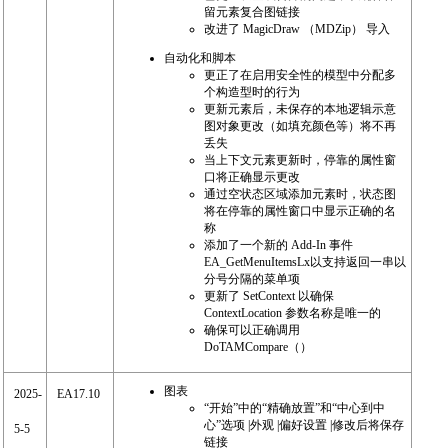
留元素复合图链接
改进了 MagicDraw （MDZip） 导入
自动化和脚本
更正了在启用安全性的模型中分配多
个构造型时的行为
更新元素后，未保存的本地逻辑示意
图对象更改（如填充颜色等）将不再
丢失
当上下文元素更新时，停靠的属性窗
口将正确显示更改
通过空状态区域添加元素时，状态图
将在停靠的属性窗口中显示正确的名
称
添加了一个新的 Add-In 事件
EA_GetMenuItemsLx以支持返回一串以
分号分隔的菜单项
更新了 SetContext 以确保
ContextLocation 参数名称是唯一的
确保可以正确调用
DoTAMCompare（）
图表
2025-
EA17.10
“开始”中的“精确放置”和“中心到中
心”选项 |外观 |偏好设置 |修改后将保存
5-5
链接