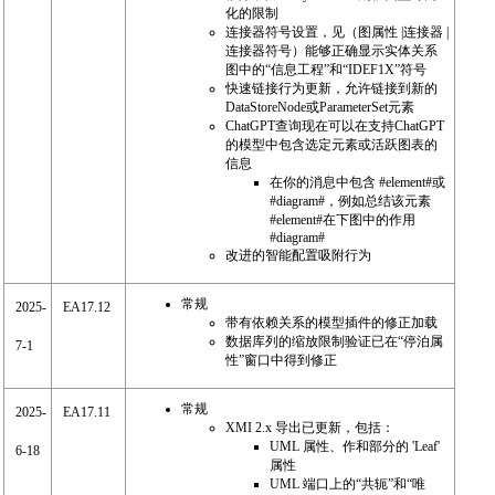
化的限制
连接器符号设置，见（图属性 |连接器 |
连接器符号）能够正确显示实体关系
图中的“信息工程”和“IDEF1X”符号
快速链接行为更新，允许链接到新的
DataStoreNode或ParameterSet元素
ChatGPT查询现在可以在支持ChatGPT
的模型中包含选定元素或活跃图表的
信息
在你的消息中包含 #element#或
#diagram#，例如总结该元素
#element#在下图中的作用
#diagram#
改进的智能配置吸附行为
常规
2025-
EA17.12
带有依赖关系的模型插件的修正加载
数据库列的缩放限制验证已在“停泊属
7-1
性”窗口中得到修正
常规
2025-
EA17.11
XMI 2.x 导出已更新，包括：
UML 属性、作和部分的 'Leaf'
6-18
属性
UML 端口上的“共轭”和“唯