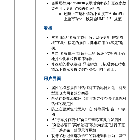
当调用行为ActionPin表示活动参数并更改参数
类型时，更新了它的显示问题
还防止在这种情况下直接在ActionPin
上重写Type，以符合UML 2.5.1规范
看板
恢复“默认”看板车道行为，以便更新“绑定看
板”字段中指定的属性，除非启用“非绑定”选
项。
单击“看板属性”对话框上的“应用”按钮将正确
地持久化看板搜索筛选器。
修改后的看板选项“只读绑定”，以避免在特定
情况下将元素移动到“不绑定”的车道上。
用户界面
属性的模态属性对话框将正确地持久化，将类
型更改为同名的分类器
向操作参数添加标记值时改进模态操作属性对
话框的稳定性
防止在更新值时无意中在“停靠属性”窗口中滚
动
从“停靠操作属性”窗口中删除重复并发属性
“浏览器窗口”菜单选项“添加为最爱”进行了更
正，以确保一致显示可用组
改进了标记值选项卡中的就地编辑行为，其中