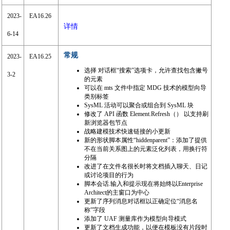
2023-
EA16.26
详情
6-14
常规
2023-
EA16.25
选择 对话框“搜索”选项卡，允许查找包含撇号
3-2
的元素
可以在 mts 文件中指定 MDG 技术的模型向导
类别标签
SysML 活动可以聚合或组合到 SysML 块
修改了 API 函数 Element.Refresh（） 以支持刷
新浏览器包节点
战略建模技术快速链接的小更新
新的形状脚本属性“hiddenparent”：添加了提供
不在当前关系图上的元素泛化列表，用换行符
分隔
改进了在文件名很长时将文档插入聊天、日记
或讨论项目的行为
脚本会话.输入和提示现在将始终以Enterprise
Architect的主窗口为中心
更新了序列消息对话框以正确定位“消息名
称”字段
添加了 UAF 测量库作为模型向导模式
更新了文档生成功能，以便在模板没有片段时