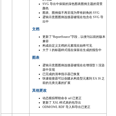
SVG 导出中保留的深色图表图例主题的背景
颜色
图表、图例值不再呈现为带有斜角的 SVG
逻辑示意图图例连接器键现在包含在 SVG 导
出中
文档
更新了“ReportSource”字段，以便与以前的版本
兼容
构成自定义文档的元素现在始终可见
大于 1 的标题样式现在保留在生成的报告中
图表
逻辑示意图图例连接器键现在在增强型 1 渲染
器中呈现
已完成的清单指示器已恢复
快速链接器可以创建从构造型元素到 EA 16 之
前的元类元素的扩展
其他更改
动态模拟帮助命令 url 已更正
更新了 XSL 样式表的包导出
ODM/OWL RDF 导入和导出已更正