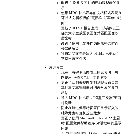
改进了 DOCX 文件的自动调整表的显
示
使用 MDG 技术发布的文档样式表现在
可以从文档模板的“更新样式”菜单中访
问
更新了 HTML 报告生成，以确保以正
确的大小生成图表图像并匹配图像映
射坐标
改进了使用元文件作为图像格式时连
接器的渲染
将自定义文档导出为 HTML 已更新为
支持日语文件名
用户界面
现在，右键单击图表上的元素时，可
以使用“检查器”上下文菜单项
更正了从列表视图复制到聊天窗口或
其他富文本编辑器时图表对象的复制
粘贴
导入 MDG 技术后，“模型开发器”窗口
将刷新
防止在通过停靠特征窗口显示嵌入的
继承元素时复制这些元素
更正了使用 Microsoft Office 2022 主题
时“配置文件帮助程序”对话框中的显示
问题
为“管理模型选项 |Object Lifetimes 的可