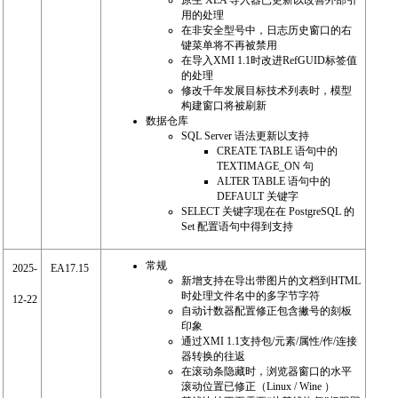
原生 XEA 导入器已更新以改善外部引
用的处理
在非安全型号中，日志历史窗口的右
键菜单将不再被禁用
在导入XMI 1.1时改进RefGUID标签值
的处理
修改千年发展目标技术列表时，模型
构建窗口将被刷新
数据仓库
SQL Server 语法更新以支持
CREATE TABLE 语句中的
TEXTIMAGE_ON 句
ALTER TABLE 语句中的
DEFAULT 关键字
SELECT 关键字现在在 PostgreSQL 的
Set 配置语句中得到支持
常规
2025-
EA17.15
新增支持在导出带图片的文档到HTML
时处理文件名中的多字节字符
12-22
自动计数器配置修正包含撇号的刻板
印象
通过XMI 1.1支持包/元素/属性/作/连接
器转换的往返
在滚动条隐藏时，浏览器窗口的水平
滚动位置已修正（Linux / Wine ）