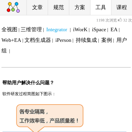
文章
规范
方案
工具
课程
1198 次浏览
32 次
全视图
三维管理
Integrator
iWorK
iSpace
EA
|
|
|
|
|
|
Web+EA
文档生成器
iPerson
持续集成
案例
用户
|
|
|
|
|
组
|
帮助用户解决什么问题？
软件研发过程简图如下图示：