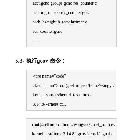
acct.gcno groups.gcno res_counter.c
acct.o groups.o res_counter.gcda
arch_hweight.h.gcov hrtimer.c
res_counter.gcno
......
5.3- 执行gcov 命令：
<pre name="code"
class="plain">root@selfimpro:/home/wangye/
kernel_sources/kernel_test/linux-
3.14.8/kernel# cd..
root@selfimpro:/home/wangye/kernel_sources/
kernel_test/linux-3.14.8# gcov kernel/signal.c