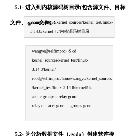
5.1- 进入到内核源码树目录(包含源文件、目标
文件、.gcno文件)：
/home/wangye/kernel_sources/kernel_test/linux-
3.14.8/kernel ? //内核源码树目录
wangye@selfimpro:~$ cd
kernel_sources/kernel_test/linux-
3.14.8/kernel/
root@selfimpro:/home/wangye/kernel_sources
/kernel_test/linux-3.14.8/kernel# ls
acct.c groups.c relay.gcno
relay.o acct.gcno groups.gcno
......
5.2- 为分析数据文件（.gcda）创建软连接