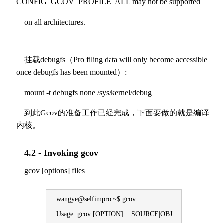
CONFIG_GCOV_PROFILE_ALL may not be supported
on all architectures.
挂载debugfs（Pro filing data will only become accessible
once debugfs has been mounted）:
mount -t debugfs none /sys/kernel/debug
到此Gcov的准备工作已经完成，下面要做的就是编译
内核。
4.2 - Invoking gcov
gcov [options] files
wangye@selfimpro:~$ gcov
Usage: gcov [OPTION]... SOURCE|OBJ...