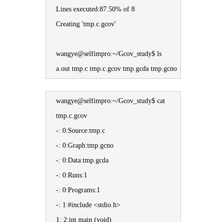
Lines executed:87.50% of 8
Creating 'tmp.c.gcov'
wangye@selfimpro:~/Gcov_study$ ls
a.out tmp.c tmp.c.gcov tmp.gcda tmp.gcno
wangye@selfimpro:~/Gcov_study$ cat
tmp.c.gcov
-: 0:Source:tmp.c
-: 0:Graph:tmp.gcno
-: 0:Data:tmp.gcda
-: 0:Runs:1
-: 0:Programs:1
-: 1:#include <stdio.h>
1: 2:int main (void)