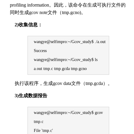
profiling information。因此，该命令在生成可执行文件的
同时生成gcov note文件（tmp.gcno)。
2)收集信息：
wangye@selfimpro:~/Gcov_study$ ./a.out
Success
wangye@selfimpro:~/Gcov_study$ ls
a.out tmp.c tmp.gcda tmp.gcno
执行该程序，生成gcov data文件（tmp.gcda）。
3)生成数据报告
wangye@selfimpro:~/Gcov_study$ gcov
tmp.c
File 'tmp.c'