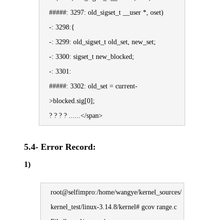
#####: 3297: old_sigset_t __user *, oset)
-: 3298:{
-: 3299: old_sigset_t old_set, new_set;
-: 3300: sigset_t new_blocked;
-: 3301:
#####: 3302: old_set = current-
>blocked.sig[0];
? ? ? ? ......</span>
5.4- Error Record:
1)
root@selfimpro:/home/wangye/kernel_sources/
kernel_test/linux-3.14.8/kernel# gcov range.c