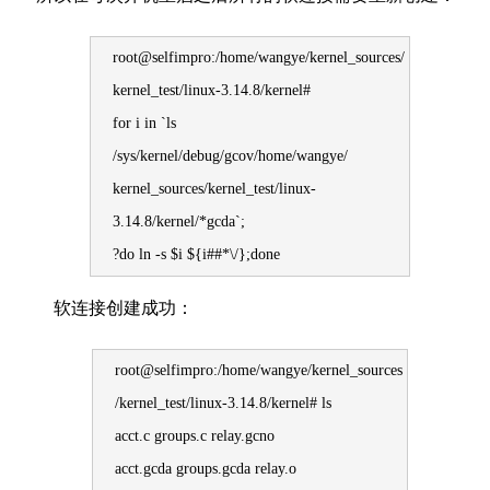
root@selfimpro:/home/wangye/kernel_sources/
kernel_test/linux-3.14.8/kernel#
for i in `ls
/sys/kernel/debug/gcov/home/wangye/
kernel_sources/kernel_test/linux-
3.14.8/kernel/*gcda`;
?do ln -s $i ${i##*\/};done
软连接创建成功：
root@selfimpro:/home/wangye/kernel_sources
/kernel_test/linux-3.14.8/kernel# ls
acct.c groups.c relay.gcno
acct.gcda groups.gcda relay.o