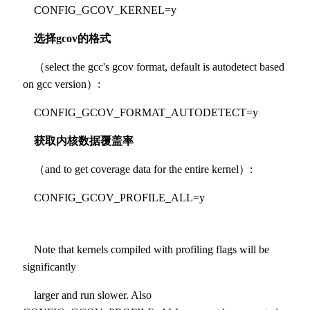
CONFIG_GCOV_KERNEL=y
选择gcov的格式
（select the gcc's gcov format, default is autodetect based
on gcc version）:
CONFIG_GCOV_FORMAT_AUTODETECT=y
获取内核数据覆盖率
（and to get coverage data for the entire kernel）:
CONFIG_GCOV_PROFILE_ALL=y
Note that kernels compiled with profiling flags will be
significantly
larger and run slower. Also