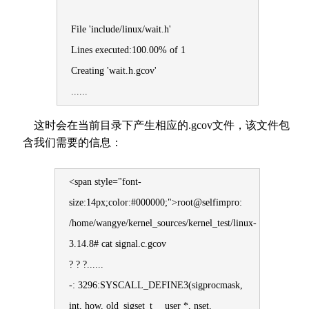
File 'include/linux/wait.h'
Lines executed:100.00% of 1
Creating 'wait.h.gcov'
......
这时会在当前目录下产生相应的.gcov文件，该文件包
含我们需要的信息：
<span style="font-
size:14px;color:#000000;">root@selfimpro:
/home/wangye/kernel_sources/kernel_test/linux-
3.14.8# cat signal.c.gcov
? ? ?......
-: 3296:SYSCALL_DEFINE3(sigprocmask,
int, how, old_sigset_t __user *, nset,