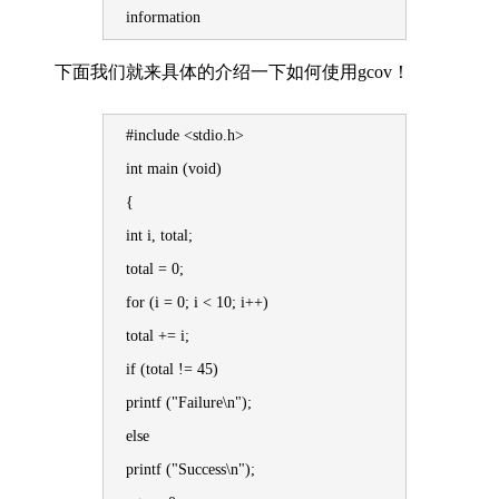
information
下面我们就来具体的介绍一下如何使用gcov！
#include <stdio.h>
int main (void)
{
int i, total;
total = 0;
for (i = 0; i < 10; i++)
total += i;
if (total != 45)
printf ("Failure\n");
else
printf ("Success\n");