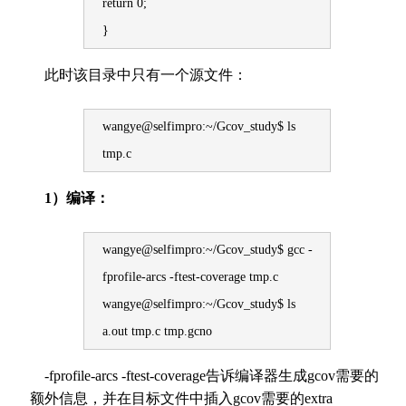
return 0;
}
此时该目录中只有一个源文件：
wangye@selfimpro:~/Gcov_study$ ls
tmp.c
1）编译：
wangye@selfimpro:~/Gcov_study$ gcc -
fprofile-arcs -ftest-coverage tmp.c
wangye@selfimpro:~/Gcov_study$ ls
a.out tmp.c tmp.gcno
-fprofile-arcs -ftest-coverage告诉编译器生成gcov需要的
额外信息，并在目标文件中插入gcov需要的extra