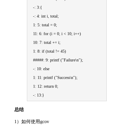
-: 3:{
-: 4: int i, total;
1: 5: total = 0;
11: 6: for (i = 0; i < 10; i++)
10: 7: total += i;
1: 8: if (total != 45)
#####: 9: printf ("Failure\n");
-: 10: else
1: 11: printf ("Success\n");
1: 12: return 0;
-: 13:}
总结
1）如何使用gcov