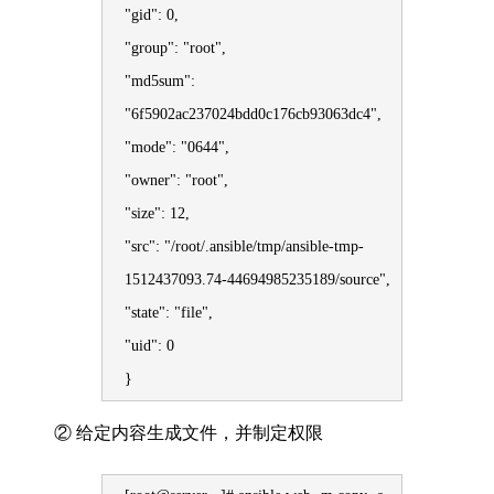
"gid": 0,
"group": "root",
"md5sum":
"6f5902ac237024bdd0c176cb93063dc4",
"mode": "0644",
"owner": "root",
"size": 12,
"src": "/root/.ansible/tmp/ansible-tmp-
1512437093.74-44694985235189/source",
"state": "file",
"uid": 0
}
② 给定内容生成文件，并制定权限