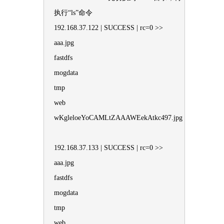
执行“ls”命令
192.168.37.122 | SUCCESS | rc=0 >>
aaa.jpg
fastdfs
mogdata
tmp
web
wKgleloeYoCAMLtZAAAWEekAtkc497.jpg
192.168.37.133 | SUCCESS | rc=0 >>
aaa.jpg
fastdfs
mogdata
tmp
web