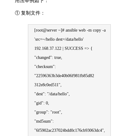
用法举例如下：
① 复制文件：
[root@server ~]# ansible web -m copy -a
'src=~/hello dest=/data/hello'
192.168.37.122 | SUCCESS => {
"changed": true,
"checksum":
"22596363b3de40b06f981fb85d82
312e8c0ed511",
"dest": "/data/hello",
"gid": 0,
"group": "root",
"md5sum":
"6f5902ac237024bdd0c176cb93063dc4",