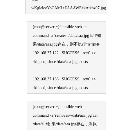
wKgleloeYoCAMLtZAAAWEekAtkc497.jpg
[root@server ~]# ansible web -m
command -a 'creates=/data/aaa.jpg ls' #如
果/data/aaa.jpg存在，则不执行“ls”命令
192.168.37.122 | SUCCESS | rc=0 >>
skipped, since /data/aaa.jpg exists
192.168.37.133 | SUCCESS | rc=0 >>
skipped, since /data/aaa.jpg exists
[root@server ~]# ansible web -m
command -a 'removes=/data/aaa.jpg cat
/data/a' #如果/data/aaa.jpg存在，则执