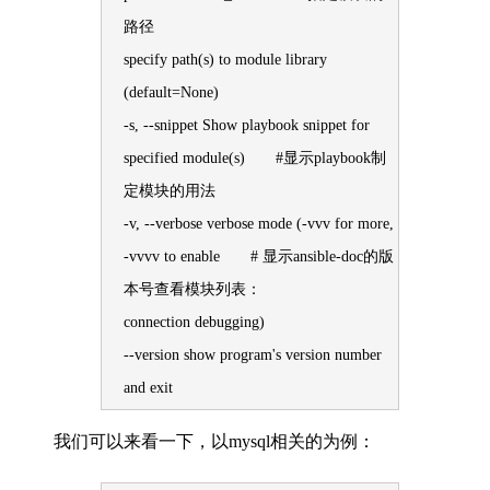
路径
specify path(s) to module library
(default=None)
-s, --snippet Show playbook snippet for
specified module(s) #显示playbook制
定模块的用法
-v, --verbose verbose mode (-vvv for more,
-vvvv to enable # 显示ansible-doc的版
本号查看模块列表：
connection debugging)
--version show program's version number
and exit
我们可以来看一下，以mysql相关的为例：