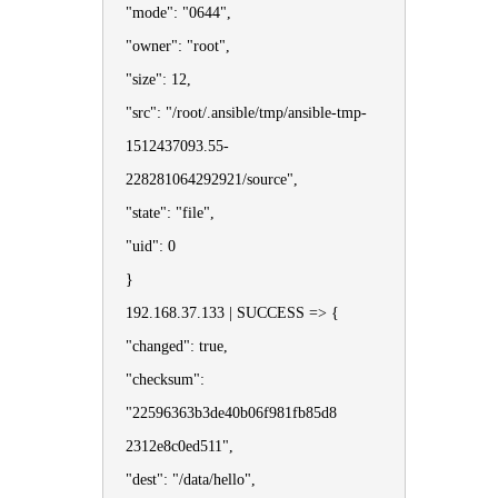
"mode": "0644",
"owner": "root",
"size": 12,
"src": "/root/.ansible/tmp/ansible-tmp-
1512437093.55-
228281064292921/source",
"state": "file",
"uid": 0
}
192.168.37.133 | SUCCESS => {
"changed": true,
"checksum":
"22596363b3de40b06f981fb85d8
2312e8c0ed511",
"dest": "/data/hello",