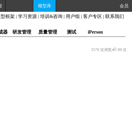
程
模型库
会员
模型框架
|
学习资源
|
培训&咨询
|
用户组
|
客户专区
|
联系我们
成器
研发管理
质量管理
测试
iPerson
3570 次浏览
89 次