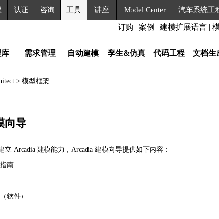
程
认证
咨询
工具
讲座
Model Center
汽车系统工
订购
|
案例
|
建模扩展语言
|
型库
需求管理
自动建模
孪生&仿真
代码工程
文档生
chitect > 模型框架
建模向导
 Arcadia 建模能力，Arcadia 建模向导提供如下内容：
过程指南
向导（软件）