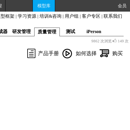
程
模型库
会员
模型框架
|
学习资源
|
培训&咨询
|
用户组
|
客户专区
|
联系我们
成器
研发管理
测试
iPerson
质量管理
9862 次浏览
149 次
产品手册
如何选择
购买