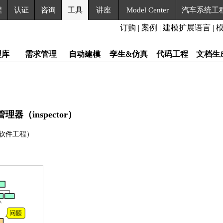
程
认证
咨询
工具
讲座
Model Center
汽车系统工
订购
|
案例
|
建模扩展语言
|
型库
需求管理
自动建模
孪生&仿真
代码工程
文档生
器（inspector）
果软件工程）