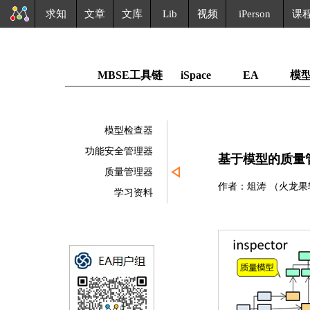
求知
文章
文库
Lib
视频
iPerson
课
MBSE工具链
iSpace
EA
模
模型检查器
功能安全管理器
基于模型的质量管理
质量管理器
作者：俎涛 （火龙
学习资料