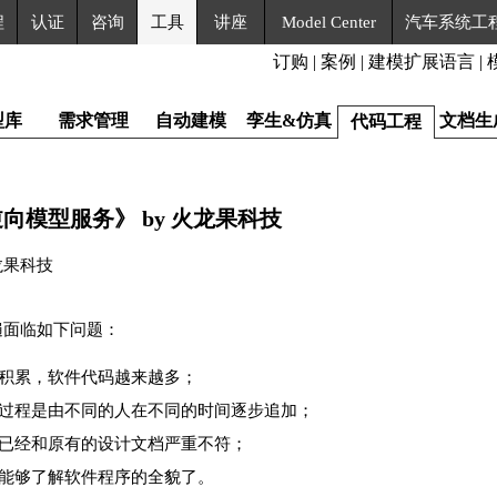
程
认证
咨询
工具
讲座
Model Center
汽车系统工
订购
|
案例
|
建模扩展语言
|
型库
需求管理
自动建模
孪生&仿真
文档生
代码工程
向模型服务》 by 火龙果科技
龙果科技
遍面临如下问题：
积累，软件代码越来越多；
过程是由不同的人在不同的时间逐步追加；
已经和原有的设计文档严重不符；
能够了解软件程序的全貌了。