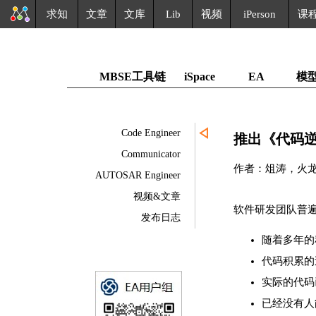
求知
文章
文库
Lib
视频
iPerson
课
MBSE工具链
iSpace
EA
模
Code Engineer
推出《代码逆
Communicator
作者：俎涛，火
AUTOSAR Engineer
视频&文章
软件研发团队普
发布日志
随着多年的
代码积累的
实际的代码
已经没有人