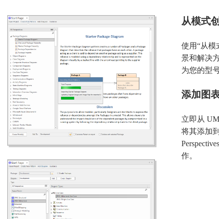
从模式
使用“从模
景和解决
为您的型
添加图
立即从 U
将其添加
Perspe
作。