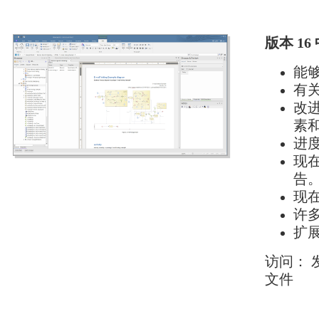
版本 1
能
有
改
素
进
现
告
现
许
扩
访问： 发
文件